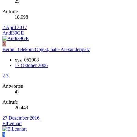
25
Aufrufe
18.098
2 April 2017
Andi39GE
X
Berlin: Telekom Objekt, nähe Alexanderplatz
xyz_052008
17 Oktober 2006
2
3
Antworten
42
Aufrufe
26.449
27 Dezember 2016
ElLennart
S