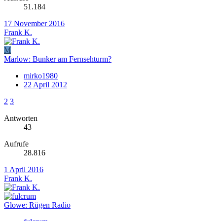
51.184
17 November 2016
Frank K.
M
Marlow: Bunker am Fernsehturm?
mirko1980
22 April 2012
2
3
Antworten
43
Aufrufe
28.816
1 April 2016
Frank K.
Glowe: Rügen Radio