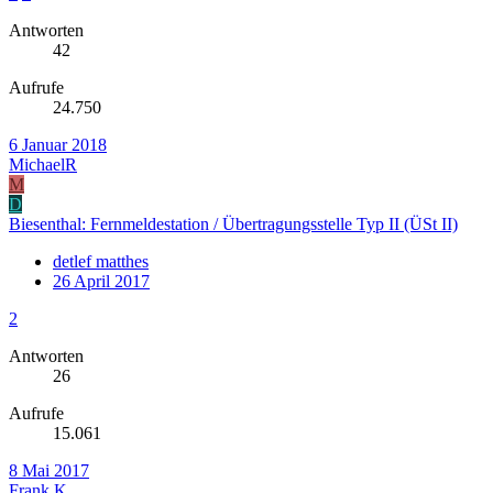
Antworten
42
Aufrufe
24.750
6 Januar 2018
MichaelR
M
D
Biesenthal: Fernmeldestation / Übertragungsstelle Typ II (ÜSt II)
detlef matthes
26 April 2017
2
Antworten
26
Aufrufe
15.061
8 Mai 2017
Frank K.