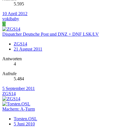
5.595
10 April 2012
vokibaby
V
Dispatcher Deutsche Post und DNZ + DNF LSK/LV
ZGS14
21 August 2011
Antworten
4
Aufrufe
5.484
5 September 2011
ZGS14
Machern: A-Turm
Torsten.OSL
5 Juni 2010