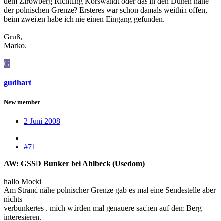
dem Zirowberg Richtung Korswandt oder das in den Dünen nahe
der polnischen Grenze? Ersteres war schon damals weithin offen,
beim zweiten habe ich nie einen Eingang gefunden.
Gruß,
Marko.
G
gudhart
New member
2 Juni 2008
#71
AW: GSSD Bunker bei Ahlbeck (Usedom)
hallo Moeki
Am Strand nähe polnischer Grenze gab es mal eine Sendestelle aber
nichts
verbunkertes . mich würden mal genauere sachen auf dem Berg
interesieren.