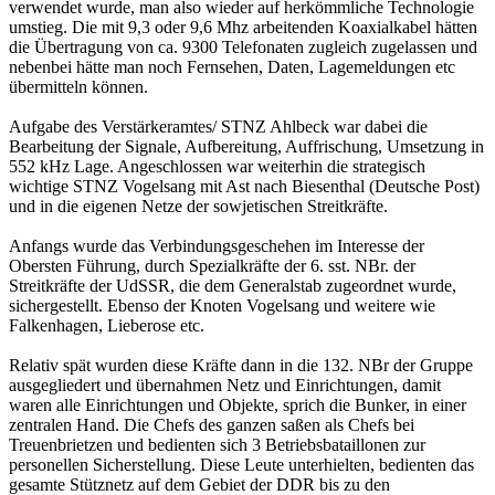
verwendet wurde, man also wieder auf herkömmliche Technologie
umstieg. Die mit 9,3 oder 9,6 Mhz arbeitenden Koaxialkabel hätten
die Übertragung von ca. 9300 Telefonaten zugleich zugelassen und
nebenbei hätte man noch Fernsehen, Daten, Lagemeldungen etc
übermitteln können.
Aufgabe des Verstärkeramtes/ STNZ Ahlbeck war dabei die
Bearbeitung der Signale, Aufbereitung, Auffrischung, Umsetzung in
552 kHz Lage. Angeschlossen war weiterhin die strategisch
wichtige STNZ Vogelsang mit Ast nach Biesenthal (Deutsche Post)
und in die eigenen Netze der sowjetischen Streitkräfte.
Anfangs wurde das Verbindungsgeschehen im Interesse der
Obersten Führung, durch Spezialkräfte der 6. sst. NBr. der
Streitkräfte der UdSSR, die dem Generalstab zugeordnet wurde,
sichergestellt. Ebenso der Knoten Vogelsang und weitere wie
Falkenhagen, Lieberose etc.
Relativ spät wurden diese Kräfte dann in die 132. NBr der Gruppe
ausgegliedert und übernahmen Netz und Einrichtungen, damit
waren alle Einrichtungen und Objekte, sprich die Bunker, in einer
zentralen Hand. Die Chefs des ganzen saßen als Chefs bei
Treuenbrietzen und bedienten sich 3 Betriebsbataillonen zur
personellen Sicherstellung. Diese Leute unterhielten, bedienten das
gesamte Stütznetz auf dem Gebiet der DDR bis zu den