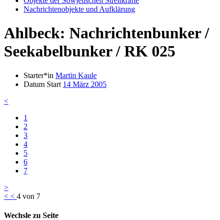
Objekte der Sowjetischen Streitkräfte
Nachrichtenobjekte und Aufklärung
Ahlbeck: Nachrichtenbunker /
Seekabelbunker / RK 025
Starter*in
Martin Kaule
Datum Start
14 März 2005
<
1
2
3
4
5
6
7
>
<
<
4 von 7
Wechsle zu Seite