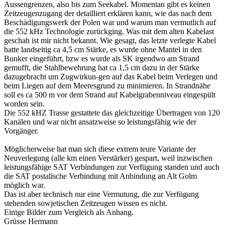
Aussengrenzen, also bis zum Seekabel. Momentan gibt es keinen
Zeitzeugenzugang der detailliert erklären kann, wie das nach dem
Beschädigungswerk der Polen war und warum man vermutlich auf
die 552 kHz Technologie zurückging. Was mit dem alten Kabelast
geschah ist mir nicht bekannt. Wie gesagt, das letzte verlegte Kabel
hatte landseitig ca 4,5 cm Stärke, es wurde ohne Mantel in den
Bunker eingeführt, bzw es wurde als SK irgendwo am Strand
gemufft, die Stahlbewehrung hat ca 1,5 cm dazu in der Stärke
dazugebracht um Zugwirkun-gen auf das Kabel beim Verlegen und
beim Liegen auf dem Meeresgrund zu minimieren. In Strandnähe
soll es ca 500 m vor dem Strand auf Kabelgrabenniveau eingespült
worden sein.
Die 552 kHZ Trasse gestattete das gleichzeitige Übertragen von 120
Kanälen und war nicht ansatzweise so leistungsfähig wie der
Vorgänger.
Möglicherweise hat man sich diese extrem teure Variante der
Neuverlegung (alle km einen Verstärker) gespart, weil inzwischen
leistungsfähige SAT Verbindungen zur Verfügung standen und auch
die SAT postalische Verbindung mit Anbindung an Alt Golm
möglich war.
Das ist aber technisch nur eine Vermutung, die zur Verfügung
stehenden sowjetischen Zeitzeugen wissen es nicht.
Einige Bilder zum Vergleich als Anhang.
Grüsse Hermann