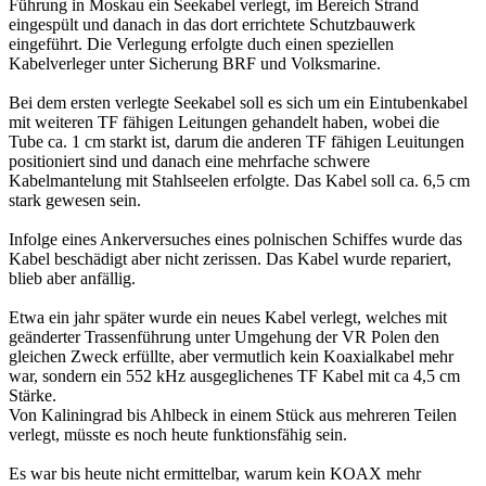
Führung in Moskau ein Seekabel verlegt, im Bereich Strand
eingespült und danach in das dort errichtete Schutzbauwerk
eingeführt. Die Verlegung erfolgte duch einen speziellen
Kabelverleger unter Sicherung BRF und Volksmarine.
Bei dem ersten verlegte Seekabel soll es sich um ein Eintubenkabel
mit weiteren TF fähigen Leitungen gehandelt haben, wobei die
Tube ca. 1 cm starkt ist, darum die anderen TF fähigen Leuitungen
positioniert sind und danach eine mehrfache schwere
Kabelmantelung mit Stahlseelen erfolgte. Das Kabel soll ca. 6,5 cm
stark gewesen sein.
Infolge eines Ankerversuches eines polnischen Schiffes wurde das
Kabel beschädigt aber nicht zerissen. Das Kabel wurde repariert,
blieb aber anfällig.
Etwa ein jahr später wurde ein neues Kabel verlegt, welches mit
geänderter Trassenführung unter Umgehung der VR Polen den
gleichen Zweck erfüllte, aber vermutlich kein Koaxialkabel mehr
war, sondern ein 552 kHz ausgeglichenes TF Kabel mit ca 4,5 cm
Stärke.
Von Kaliningrad bis Ahlbeck in einem Stück aus mehreren Teilen
verlegt, müsste es noch heute funktionsfähig sein.
Es war bis heute nicht ermittelbar, warum kein KOAX mehr