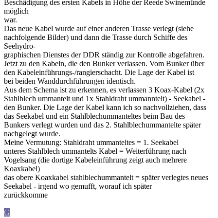
Beschädigung des ersten Kabels in Höhe der Reede Swinemünde
möglich
war.
Das neue Kabel wurde auf einer anderen Trasse verlegt (siehe
nachfolgende Bilder) und dann die Trasse durch Schiffe des
Seehydro-
graphischen Dienstes der DDR ständig zur Kontrolle abgefahren.
Jetzt zu den Kabeln, die den Bunker verlassen. Vom Bunker über
den Kabeleinführungs-/rangierschacht. Die Lage der Kabel ist
bei beiden Wanddurchführungen identisch.
Aus dem Schema ist zu erkennen, es verlassen 3 Koax-Kabel (2x
Stahlblech ummantelt und 1x Stahldraht ummanntelt) - Seekabel -
den Bunker. Die Lage der Kabel kann ich so nachvollziehen, dass
das Seekabel und ein Stahlblechummanteltes beim Bau des
Bunkers verlegt wurden und das 2. Stahlblechummantelte später
nachgelegt wurde.
Meine Vermutung: Stahldraht ummanteltes = 1. Seekabel
unteres Stahlblech ummantelts Kabel = Weiterführung nach
Vogelsang (die dortige Kabeleinführung zeigt auch mehrere
Koaxkabel)
das obere Koaxkabel stahlblechummantelt = später verlegtes neues
Seekabel - irgend wo gemufft, worauf ich später
zurückkomme
G