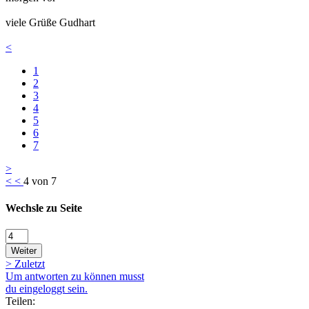
viele Grüße Gudhart
<
1
2
3
4
5
6
7
>
<
<
4 von 7
Wechsle zu Seite
Weiter
>
Zuletzt
Um antworten zu können musst
du eingeloggt sein.
Teilen: