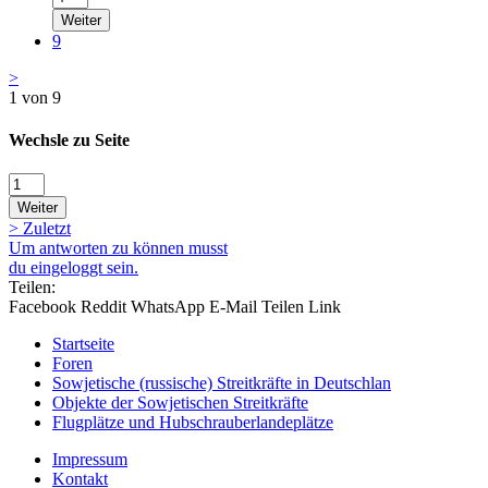
Weiter
9
>
1 von 9
Wechsle zu Seite
Weiter
>
Zuletzt
Um antworten zu können musst
du eingeloggt sein.
Teilen:
Facebook
Reddit
WhatsApp
E-Mail
Teilen
Link
Startseite
Foren
Sowjetische (russische) Streitkräfte in Deutschlan
Objekte der Sowjetischen Streitkräfte
Flugplätze und Hubschrauberlandeplätze
Impressum
Kontakt