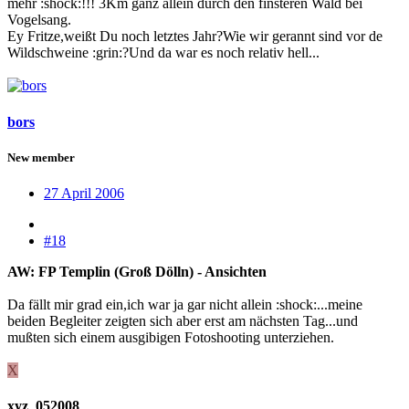
mehr :shock:!!! 3Km ganz allein durch den finsteren Wald bei
Vogelsang.
Ey Fritze,weißt Du noch letztes Jahr?Wie wir gerannt sind vor de
Wildschweine :grin:?Und da war es noch relativ hell...
bors
New member
27 April 2006
#18
AW: FP Templin (Groß Dölln) - Ansichten
Da fällt mir grad ein,ich war ja gar nicht allein :shock:...meine
beiden Begleiter zeigten sich aber erst am nächsten Tag...und
mußten sich einem ausgibigen Fotoshooting unterziehen.
X
xyz_052008