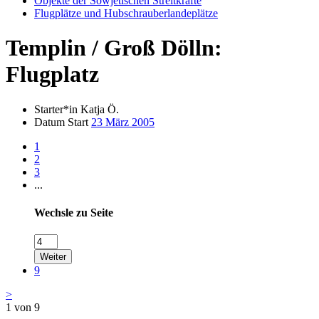
Objekte der Sowjetischen Streitkräfte
Flugplätze und Hubschrauberlandeplätze
Templin / Groß Dölln:
Flugplatz
Starter*in
Katja Ö.
Datum Start
23 März 2005
1
2
3
...
Wechsle zu Seite
Weiter
9
>
1 von 9