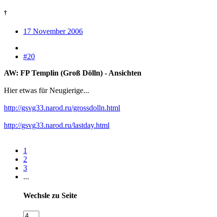
†
17 November 2006
#20
AW: FP Templin (Groß Dölln) - Ansichten
Hier etwas für Neugierige...
http://gsvg33.narod.ru/grossdolln.html
http://gsvg33.narod.ru/lastday.html
1
2
3
...
Wechsle zu Seite