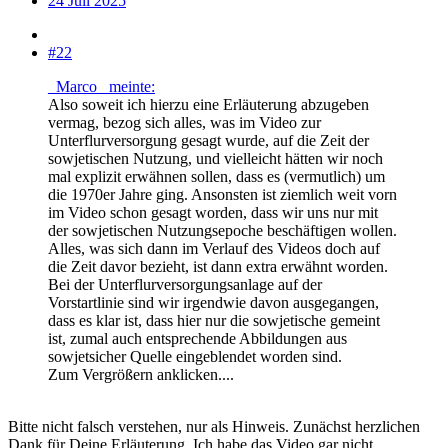
24 Juli 2025
#22
_Marco_ meinte:
Also soweit ich hierzu eine Erläuterung abzugeben
vermag, bezog sich alles, was im Video zur
Unterflurversorgung gesagt wurde, auf die Zeit der
sowjetischen Nutzung, und vielleicht hätten wir noch
mal explizit erwähnen sollen, dass es (vermutlich) um
die 1970er Jahre ging. Ansonsten ist ziemlich weit vorn
im Video schon gesagt worden, dass wir uns nur mit
der sowjetischen Nutzungsepoche beschäftigen wollen.
Alles, was sich dann im Verlauf des Videos doch auf
die Zeit davor bezieht, ist dann extra erwähnt worden.
Bei der Unterflurversorgungsanlage auf der
Vorstartlinie sind wir irgendwie davon ausgegangen,
dass es klar ist, dass hier nur die sowjetische gemeint
ist, zumal auch entsprechende Abbildungen aus
sowjetsicher Quelle eingeblendet worden sind.
Zum Vergrößern anklicken....
Bitte nicht falsch verstehen, nur als Hinweis. Zunächst herzlichen
Dank für Deine Erläuterung. Ich habe das Video gar nicht