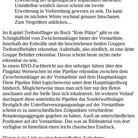
Unmittelbar westlich davon scheint ein zweite
Erweiterung in Vorbereitung gewesen zu sein. Da kann
man im nächsten Winter nochmal genauer hinschauen.
Zum Vergrößern anklicken....
Im Kapitel Treibstofflager im Buch "Rote Plätze" gibt es ein
Schrägluftbild vom Zwischentanklager hinter der Vorstartlinie.
Innerhalb der Erdwälle sind die beschriebenen beiden Gruppen
Treibstoffbehälter erkennbar. Außerhalb, also nördlich, ist eine dritte
Gruppe Behälter erkennbar. Davon scheint heute nichts mehr
erkennbar zu sein.
In einem BND-Fachbericht aus den siebziger Jahren über den
Flugplatz Werneuchen ist eine Pipeline erkennbar zwischen dem
Zwischentanklager an der Vorstartlinie und dem Haupttanklager.
Diese Pipeline führt logischerweise unter dem Hauptringrollweg
hindurch. Möglicherweise muss man sich hier nur den Beton
anschauen und die Stelle lässt sich lokalisieren. Im weiteren Verlauf
durchquert diese unterirdische Pipeline das Sonderwaffenlager.
Bezüglich der Unterflurversorgungsanlage auf der Vorstartlinie
scheint es zu unterschiedlichen Zeitpunkten verschiedene
Betankungsaggregate gegeben zu haben. Auch an unterschiedlichen
Positionen auf der Vorstartlinie. Das was an Bildmaterial von dort
verfügbar ist hinterlässt einen leicht chaotischen Eindruck.
Hier mal ein Link zu einer beispielhaften Aufnahme: