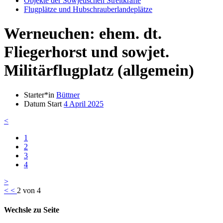
Objekte der Sowjetischen Streitkräfte
Flugplätze und Hubschrauberlandeplätze
Werneuchen: ehem. dt.
Fliegerhorst und sowjet.
Militärflugplatz (allgemein)
Starter*in
Büttner
Datum Start
4 April 2025
<
1
2
3
4
>
<
<
2 von 4
Wechsle zu Seite