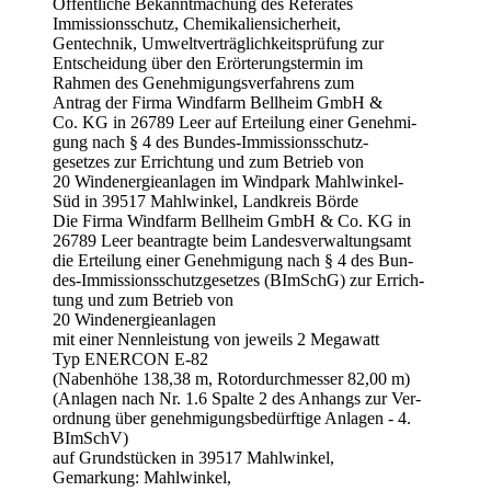
Öffentliche Bekanntmachung des Referates
Immissionsschutz, Chemikaliensicherheit,
Gentechnik, Umweltverträglichkeitsprüfung zur
Entscheidung über den Erörterungstermin im
Rahmen des Genehmigungsverfahrens zum
Antrag der Firma Windfarm Bellheim GmbH &
Co. KG in 26789 Leer auf Erteilung einer Genehmi-
gung nach § 4 des Bundes-Immissionsschutz-
gesetzes zur Errichtung und zum Betrieb von
20 Windenergieanlagen im Windpark Mahlwinkel-
Süd in 39517 Mahlwinkel, Landkreis Börde
Die Firma Windfarm Bellheim GmbH & Co. KG in
26789 Leer beantragte beim Landesverwaltungsamt
die Erteilung einer Genehmigung nach § 4 des Bun-
des-Immissionsschutzgesetzes (BImSchG) zur Errich-
tung und zum Betrieb von
20 Windenergieanlagen
mit einer Nennleistung von jeweils 2 Megawatt
Typ ENERCON E-82
(Nabenhöhe 138,38 m, Rotordurchmesser 82,00 m)
(Anlagen nach Nr. 1.6 Spalte 2 des Anhangs zur Ver-
ordnung über genehmigungsbedürftige Anlagen - 4.
BImSchV)
auf Grundstücken in 39517 Mahlwinkel,
Gemarkung: Mahlwinkel,