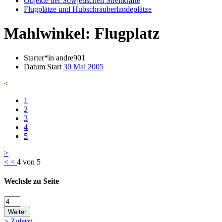
Objekte der Sowjetischen Streitkräfte
Flugplätze und Hubschrauberlandeplätze
Mahlwinkel: Flugplatz
Starter*in
andre901
Datum Start
30 Mai 2005
<
1
2
3
4
5
>
<
<
4 von 5
Wechsle zu Seite
Weiter
>
Zuletzt