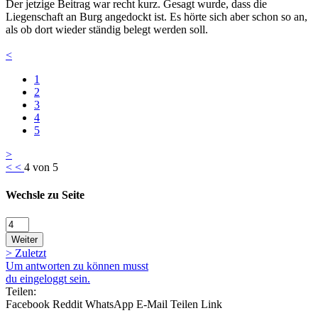
Der jetzige Beitrag war recht kurz. Gesagt wurde, dass die
Liegenschaft an Burg angedockt ist. Es hörte sich aber schon so an,
als ob dort wieder ständig belegt werden soll.
<
1
2
3
4
5
>
<
<
4 von 5
Wechsle zu Seite
Weiter
>
Zuletzt
Um antworten zu können musst
du eingeloggt sein.
Teilen:
Facebook
Reddit
WhatsApp
E-Mail
Teilen
Link