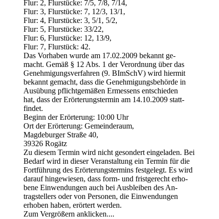
Flur: 2, Flurstücke: 7/5, 7/8, 7/14,
Flur: 3, Flurstücke: 7, 12/3, 13/1,
Flur: 4, Flurstücke: 3, 5/1, 5/2,
Flur: 5, Flurstücke: 33/22,
Flur: 6, Flurstücke: 12, 13/9,
Flur: 7, Flurstück: 42.
Das Vorhaben wurde am 17.02.2009 bekannt ge-
macht. Gemäß § 12 Abs. 1 der Verordnung über das
Genehmigungsverfahren (9. BImSchV) wird hiermit
bekannt gemacht, dass die Genehmigungsbehörde in
Ausübung pflichtgemäßen Ermessens entschieden
hat, dass der Erörterungstermin am 14.10.2009 statt-
findet.
Beginn der Erörterung: 10:00 Uhr
Ort der Erörterung: Gemeinderaum,
Magdeburger Straße 40,
39326 Rogätz
Zu diesem Termin wird nicht gesondert eingeladen. Bei
Bedarf wird in dieser Veranstaltung ein Termin für die
Fortführung des Erörterungstermins festgelegt. Es wird
darauf hingewiesen, dass form- und fristgerecht erho-
bene Einwendungen auch bei Ausbleiben des An-
tragstellers oder von Personen, die Einwendungen
erhoben haben, erörtert werden.
Zum Vergrößern anklicken....