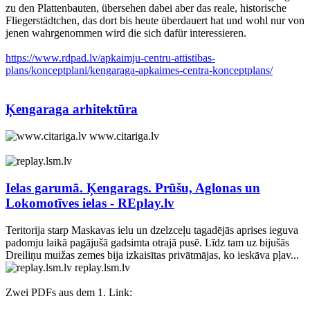
zu den Plattenbauten, übersehen dabei aber das reale, historische
Fliegerstädtchen, das dort bis heute überdauert hat und wohl nur von
jenen wahrgenommen wird die sich dafür interessieren.
https://www.rdpad.lv/apkaimju-centru-attistibas-
plans/konceptplani/kengaraga-apkaimes-centra-konceptplans/
Ķengaraga arhitektūra
www.citariga.lv
Ielas garumā. Ķengarags. Prūšu, Aglonas un
Lokomotīves ielas - REplay.lv
Teritorija starp Maskavas ielu un dzelzceļu tagadējās aprises ieguva
padomju laikā pagājušā gadsimta otrajā pusē. Līdz tam uz bijušās
Dreiliņu muižas zemes bija izkaisītas privātmājas, ko ieskāva pļav...
replay.lsm.lv
Zwei PDFs aus dem 1. Link: