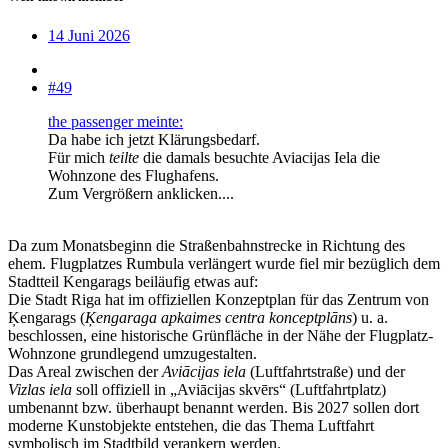
14 Juni 2026
#49
the passenger meinte:
Da habe ich jetzt Klärungsbedarf.
Für mich
teilte
die damals besuchte Aviacijas Iela die
Wohnzone des Flughafens.
Zum Vergrößern anklicken....
Da zum Monatsbeginn die Straßenbahnstrecke in Richtung des
ehem. Flugplatzes Rumbula verlängert wurde fiel mir bezüglich dem
Stadtteil Kengarags beiläufig etwas auf:
Die Stadt Riga hat im offiziellen Konzeptplan für das Zentrum von
Ķengarags (
Ķengaraga apkaimes centra konceptplāns
) u. a.
beschlossen, eine historische Grünfläche in der Nähe der Flugplatz-
Wohnzone grundlegend umzugestalten.
Das Areal zwischen der
Aviācijas iela
(Luftfahrtstraße) und der
Vizlas iela
soll offiziell in „Aviācijas skvērs“ (Luftfahrtplatz)
umbenannt bzw. überhaupt benannt werden. Bis 2027 sollen dort
moderne Kunstobjekte entstehen, die das Thema Luftfahrt
symbolisch im Stadtbild verankern werden.