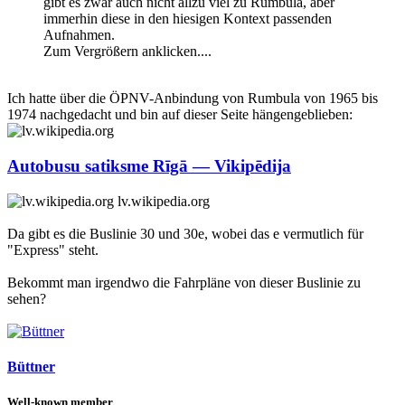
gibt es zwar auch nicht allzu viel zu Rumbula, aber
immerhin diese in den hiesigen Kontext passenden
Aufnahmen.
Zum Vergrößern anklicken....
Ich hatte über die ÖPNV-Anbindung von Rumbula von 1965 bis
1974 nachgedacht und bin auf dieser Seite hängengeblieben:
Autobusu satiksme Rīgā — Vikipēdija
lv.wikipedia.org
Da gibt es die Buslinie 30 und 30e, wobei das e vermutlich für
"Express" steht.
Bekommt man irgendwo die Fahrpläne von dieser Buslinie zu
sehen?
Büttner
Well-known member