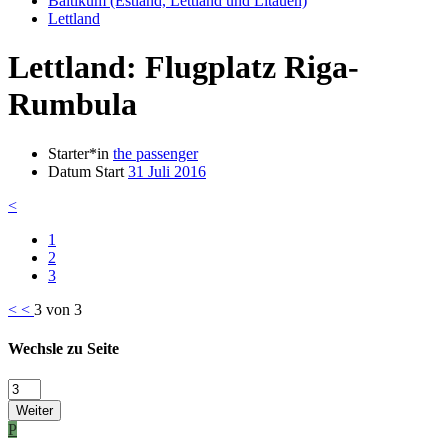
Baltikum (Estland, Lettland und Litauen)
Lettland
Lettland: Flugplatz Riga-
Rumbula
Starter*in
the passenger
Datum Start
31 Juli 2016
<
1
2
3
<
<
3 von 3
Wechsle zu Seite
Weiter
P