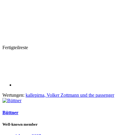
Fertigteilreste
Wertungen:
kallepirna
,
Volker Zottmann
und
the passenger
Büttner
Well-known member