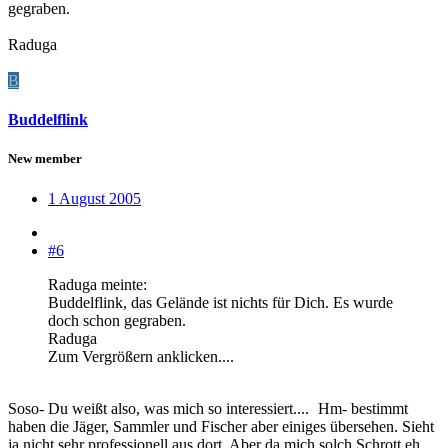
gegraben.
Raduga
B
Buddelflink
New member
1 August 2005
#6
Raduga meinte:
Buddelflink, das Gelände ist nichts für Dich. Es wurde
doch schon gegraben.
Raduga
Zum Vergrößern anklicken....
Soso- Du weißt also, was mich so interessiert....
Hm- bestimmt
haben die Jäger, Sammler und Fischer aber einiges übersehen. Sieht
ja nicht sehr professionell aus dort. Aber da mich solch Schrott eh