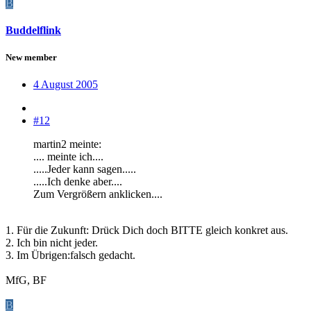
B
Buddelflink
New member
4 August 2005
#12
martin2 meinte:
.... meinte ich....
.....Jeder kann sagen.....
.....Ich denke aber....
Zum Vergrößern anklicken....
1. Für die Zukunft: Drück Dich doch BITTE gleich konkret aus.
2. Ich bin nicht jeder.
3. Im Übrigen:falsch gedacht.
MfG, BF
B