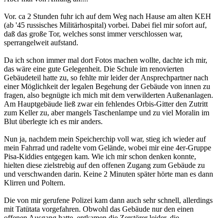
Vor. ca 2 Stunden fuhr ich auf dem Weg nach Hause am alten KEH
(ab '45 russisches Militärhospital) vorbei. Dabei fiel mir sofort auf,
daß das große Tor, welches sonst immer verschlossen war,
sperrangelweit aufstand.
Da ich schon immer mal dort Fotos machen wollte, dachte ich mir,
das wäre eine gute Gelegenheit. Die Schule im renovierten
Gebäudeteil hatte zu, so fehlte mir leider der Ansprechpartner nach
einer Möglichkeit der legalen Begehung der Gebäude von innen zu
fragen, also begnügte ich mich mit dem verwilderten Außenanlagen.
Am Hauptgebäude ließ zwar ein fehlendes Orbis-Gitter den Zutritt
zum Keller zu, aber mangels Taschenlampe und zu viel Moralin im
Blut überlegte ich es mir anders.
Nun ja, nachdem mein Speicherchip voll war, stieg ich wieder auf
mein Fahrrad und radelte vom Gelände, wobei mir eine 4er-Gruppe
Pisa-Kiddies entgegen kam. Wie ich mir schon denken konnte,
hielten diese zielstrebig auf den offenen Zugang zum Gebäude zu
und verschwanden darin. Keine 2 Minuten später hörte man es dann
Klirren und Poltern.
Die von mir gerufene Polizei kam dann auch sehr schnell, allerdings
mit Tatütata vorgefahren. Obwohl das Gebäude nur den einen
offenen Ausgang hatte, entkamen die Zerstörer leider, die