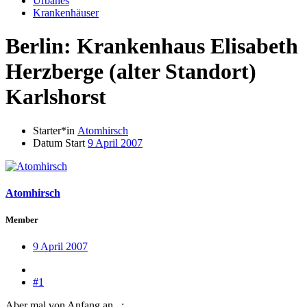
Urbanes
Krankenhäuser
Berlin: Krankenhaus Elisabeth
Herzberge (alter Standort)
Karlshorst
Starter*in
Atomhirsch
Datum Start
9 April 2007
Atomhirsch
Member
9 April 2007
#1
Aber mal von Anfang an...: