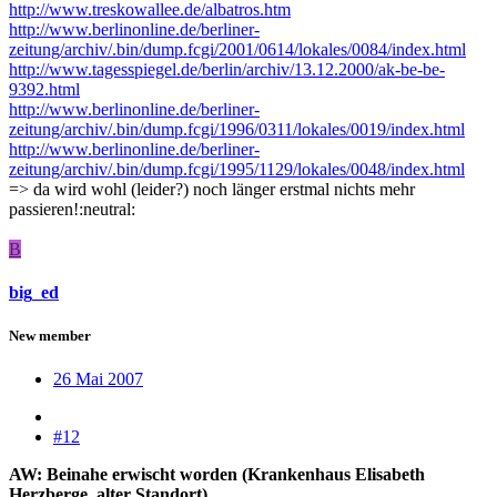
http://www.treskowallee.de/albatros.htm
http://www.berlinonline.de/berliner-
zeitung/archiv/.bin/dump.fcgi/2001/0614/lokales/0084/index.html
http://www.tagesspiegel.de/berlin/archiv/13.12.2000/ak-be-be-
9392.html
http://www.berlinonline.de/berliner-
zeitung/archiv/.bin/dump.fcgi/1996/0311/lokales/0019/index.html
http://www.berlinonline.de/berliner-
zeitung/archiv/.bin/dump.fcgi/1995/1129/lokales/0048/index.html
=> da wird wohl (leider?) noch länger erstmal nichts mehr
passieren!:neutral:
B
big_ed
New member
26 Mai 2007
#12
AW: Beinahe erwischt worden (Krankenhaus Elisabeth
Herzberge, alter Standort)