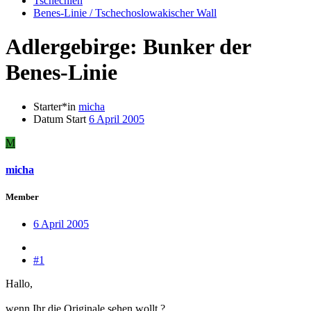
Tschechien
Benes-Linie / Tschechoslowakischer Wall
Adlergebirge: Bunker der
Benes-Linie
Starter*in
micha
Datum Start
6 April 2005
M
micha
Member
6 April 2005
#1
Hallo,
wenn Ihr die Originale sehen wollt ?