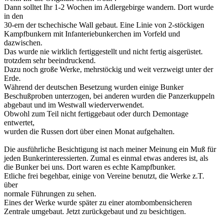
Dann solltet Ihr 1-2 Wochen im Adlergebirge wandern. Dort wurde
in den
30-ern der tschechische Wall gebaut. Eine Linie von 2-stöckigen
Kampfbunkern mit Infanteriebunkerchen im Vorfeld und
dazwischen.
Das wurde nie wirklich fertiggestellt und nicht fertig aisgerüstet.
trotzdem sehr beeindruckend.
Dazu noch große Werke, mehrstöckig und weit verzweigt unter der
Erde.
Während der deutschen Besetzung wurden einige Bunker
Beschußproben unterzogen, bei anderen wurden die Panzerkuppeln
abgebaut und im Westwall wiederverwendet.
Obwohl zum Teil nicht fertiggebaut oder durch Demontage
entwertet,
wurden die Russen dort über einen Monat aufgehalten.
Die ausführliche Besichtigung ist nach meiner Meinung ein Muß für
jeden Bunkerinteressierten. Zumal es einmal etwas anderes ist, als
die Bunker bei uns. Dort waren es echte Kampfbunker.
Etliche frei begehbar, einige von Vereine benutzt, die Werke z.T.
über
normale Führungen zu sehen.
Eines der Werke wurde später zu einer atombombensicheren
Zentrale umgebaut. Jetzt zurückgebaut und zu besichtigen.