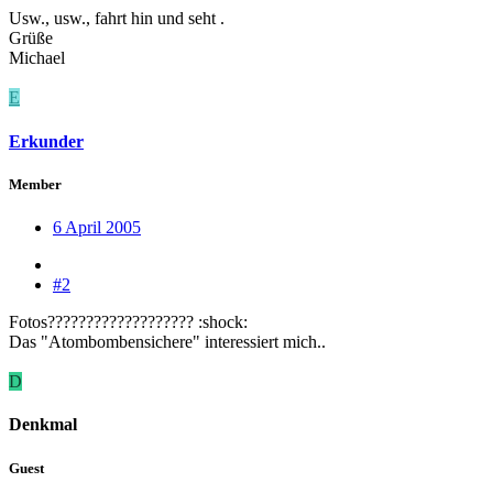
Usw., usw., fahrt hin und seht .
Grüße
Michael
E
Erkunder
Member
6 April 2005
#2
Fotos??????????????????? :shock:
Das "Atombombensichere" interessiert mich..
D
Denkmal
Guest