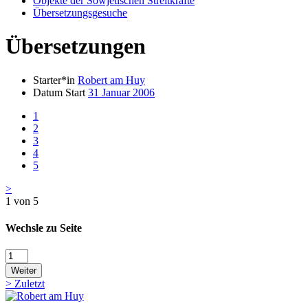
Objekte der Sowjetischen Streitkräfte
Übersetzungsgesuche
Übersetzungen
Starter*in
Robert am Huy
Datum Start
31 Januar 2006
1
2
3
4
5
>
1 von 5
Wechsle zu Seite
Weiter
>
Zuletzt