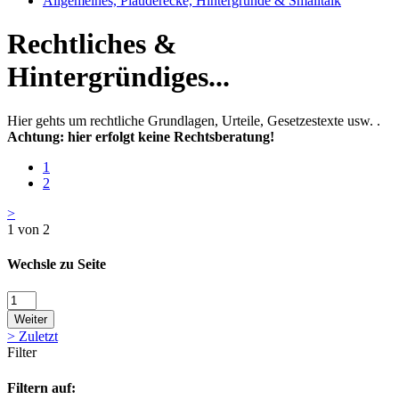
Allgemeines, Plauderecke, Hintergründe & Smalltalk
Rechtliches &
Hintergründiges...
Hier gehts um rechtliche Grundlagen, Urteile, Gesetzestexte usw. .
Achtung: hier erfolgt keine Rechtsberatung!
1
2
>
1 von 2
Wechsle zu Seite
Weiter
>
Zuletzt
Filter
Filtern auf: